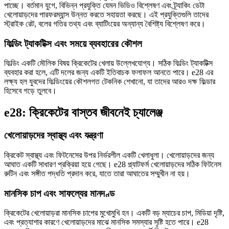
পাচ্ছে। বর্তমান যুগে, বিভিন্ন প্রযুক্তি যেমন ভিডিও বিশ্লেষণ এবং ট্র্যাকিং ডেটা
খেলোয়াড়দের পারফরম্যান্স উন্নত করতে সহায়তা করছে। এই প্রযুক্তিগুলি তাদের
স্ট্রাইক রেট, বলের গতির তথ্য এবং ব্যাটিংয়ের অন্যান্য বৈশিষ্ট্য বিশ্লেষণ করে।
ফিল্ডিং ট্যাকটিক্স এবং সময়ে ব্যবহারের কৌশল
ফিল্ডিং একটি মৌলিক বিষয় ক্রিকেটের খেলায় উল্লেখযোগ্য। সঠিক ফিল্ডিং ট্যাকটিক্স
ব্যবহার করা হলে, এটি দলের জন্য একটি ইতিবাচক ফলাফল আনতে পারে। e28 এর
লক্ষ্য হল যুবদের ফিল্ডিংয়ের কৌশলগত টেকনিক শেখানো, যা তাদের আরও দক্ষ ফিল্ডার
হিসেবে গড়ে তুলবে।
e28: ক্রিকেটের বাস্তব জীবনেই চ্যালেঞ্জ
খেলোয়াড়দের স্বাস্থ্য এবং যন্ত্রণা
ক্রিকেট স্বাস্থ্য এবং ফিটনেসের উপর নির্ভরশীল একটি খেলাধুলা। খেলোয়াড়দের জন্য
আঘাত একটি সাধারণ প্রক্রিয়া হয়ে গেছে। e28 প্ল্যাটফর্ম খেলোয়াড়দের সঠিক ফিটনেস
রুটিন এবং সঙ্গীত পদ্ধতি প্রদান করে, যাতে তারা আঘাতের সম্মুখীন না হয়।
মানসিক চাপ এবং সাফল্যের মানদণ্ড
ক্রিকেটের খেলোয়াড়রা মানসিক চাপের মুখোমুখি হন। একটি বড় ম্যাচের চাপ, মিডিয়া দৃষ্টি,
এবং প্রত্যাশার কারণে খেলোয়াড়দের মাঝে মানসিক সমস্যার সৃষ্টি হতে পারে। e28