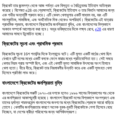
ক্রিকেট তার জন্মলগ্ন থেকে আজ পর্যন্ত এক বিস্তৃত ও বৈচিত্র্যময় ইতিহাস অতিক্রম
করেছে। বিশেষত e28 এর প্রেক্ষাপটে, ক্রিকেটের ইতিহাস ও তার বিবর্তন আমাদের জন্য
এক গভীর অন্তর্দৃষ্টি প্রদান করে। এটি কেবল খেলাধুলার একটি মাধ্যম নয়, বরং এটি
সাংস্কৃতিক, সামাজিক, এবং অর্থনৈতিক দিক থেকেও অপরিহার্য। ক্রিকেটের এই যাত্রায়
প্রাথমিক প্রভাব, বাংলাদেশে ক্রিকেটের জনপ্রিয়তা বৃদ্ধি, এবং বাংলাদেশের বিশ্বকাপে
অবদান সম্পর্কে আলোচনা করা হবে। অদূর ভবিষ্যতের দিকে লক্ষ্য রেখে,
e28
এর ধারণা
আমাদের সামনে উন্মোচিত হচ্ছে।
ক্রিকেটের সূচনা এবং প্রাথমিক প্রভাব
ক্রিকেটের সূচনা 16শ শতাব্দির দিকে ইংল্যান্ডে ঘটে। এটি মূলত একটি মাঠের খেলা ছিল
যেখানে দুটি দলের মধ্যে একটি বলকে ফেলে মারার মধ্যে প্রতিযোগিতা হত। সেই সময়ে
খেলার নিয়ম প্রায় অস্পষ্ট ছিল, এবং এই খেলাটি মূলত সামাজিক উৎসবের অংশ হিসাবে
খেলা হতো। ধীরে ধীরে, ক্রিকেট তার নিয়মাবলীর উন্নতি করে এবং একটি সুসংহত খেলা
হিসেবে প্রতিষ্ঠা লাভ করে।
বাংলাদেশে ক্রিকেটের জনপ্রিয়তা বৃদ্ধি
বাংলাদেশে ক্রিকেটের শুরুটি ১৯৭০-এর দশকে হলেও ১৯৯৬ সালের বিশ্বকাপের পর থেকে
এর জনপ্রিয়তা আকাশচুম্বী হয়েছে। বাংলাদেশ ক্রিকেট দলের বিশ্বকাপে অংশগ্রহণ এবং
তাদের দুর্দান্ত পারফরমেন্স বাংলাদেশের জনগণের মধ্যে ক্রিকেটের প্রেমকে আরো বাড়িয়ে
তোলে। খেলাটির জনপ্রিয়তার কারণে অনেক যুবক-যুবতী ক্রিকেটকে পেশা হিসেবে বেছে
নিচ্ছেন, যা দেশের ক্রীড়া পরিবেশের জন্য আশির্বাদস্বরূপ।