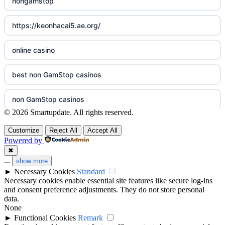
nongamstop
non gamstop casinos
sazkove kancelare cz
https://keonhacai5.ae.org/
non gamstop casinos
casino online
online casino
non gamstop casinos
online casino
best non GamStop casinos
non gamstop casinos
nejlepší online casino
non GamStop casinos
non gamstop casinos
casinos zonder cruks
© 2026 Smartupdate. All rights reserved.
ranking kasyn online
Customize
Reject All
Accept All
non gamstop casinos
online casino zonder cruks
Powered by
legalne kasyno online
✖
non gamstop casinos
casinos zonder cruks
...
show more
►
Necessary Cookies
Standard
zagraniczni bukmacherzy w polsce
best casino not on GamStop
Necessary cookies enable essential site features like secure log-ins
beste goksites
and consent preference adjustments. They do not store personal
non gamstop casinos
data.
casino not on gamestop
None
goksites zonder cruks
►
Functional Cookies
Remark
non gamstop casino