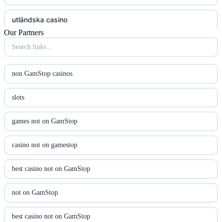
utländska casino
Our Partners
utländska casino
utländska casino
non GamStop casinos
casinon på nätet
slots
online casino canada
games not on GamStop
online casino canada
casino not on gamestop
online casinos
best casino not on GamStop
online casinos
not on GamStop
online casino
best casino not on GamStop