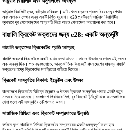
ভার্চুয়াল রিয়ালিটি এবং অনুশীলনের ভবিষ্যত
ভার্চুয়াল রিয়ালিটি হচ্ছে ক্রীড়ার ভবিষ্যত। এটি খেলোয়াড়দের প্রবল বিষয়বস্তু শেখার
এবং এলাকার শেখার জন্য একটি নিখুঁত সুযোগ। e28 প্ল্যাটফর্মে ভার্চুয়াল রিয়ালিটির
ব্যবহারে যুব খেলোয়াড়দের অগ্রগতি নিয়ে আরও খোলামেলা আলোচনা করা হবে।
বাঙালি ক্রিকেট ভক্তদের জন্য e28: একটি অন্তর্দৃষ্টি
বাঙালি ভক্তদের ক্রিকেটের প্রতি আগ্রহ
বাঙালি ভক্তরা ক্রিকেটকে একটি ধর্মের মতো মানেন। তাদের উৎসাহ ও প্রেম এই খেলার
এক অনন্য দিক। গত বছরগুলোতে, আন্তর্জাতিক ক্রিকেটে বাংলাদেশের সাফল্য বাঙালি
ভক্তদের মধ্যে ক্রিকেটের জনপ্রিয়তা বাড়িয়ে দিয়েছে।
ক্রিকেট সংস্কৃতির বিকাশ: ইভেন্টস এবং উৎসব
বাংলাদেশে ক্রিকেটের বিভিন্ন ইভেন্টস ও উৎসব ক্রিকেট সংস্কৃতির পাতায় একটি নতুন
মাত্রায় নিয়ে এসেছে। বাংলাদেশ প্রিমিয়ার লিগ, যুব ক্রিকেট টুর্নামেন্ট এবং আন্তর্জাতিক
খেলা গুলো এই সংস্কৃতির কৌশলগত অংশ।
সামাজিক মিডিয়া এবং ক্রিকেট সম্প্রদায়ের উন্নতি
বর্তমান যুগে সামাজিক মিডিয়া ক্রিকেটের সম্প্রদায়ের একটি গুরুত্বপূর্ণ অংশ হয়ে
উঠেছে। প্ল্যাটফর্মগুলি ক্রিকেট ভক্তদের একটি বিশাল নেটওয়ার্ক তৈরি করতে সহায়তা