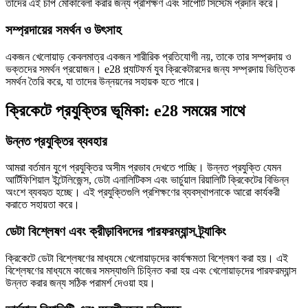
তাদের এই চাপ মোকাবেলা করার জন্য প্রশিক্ষণ এবং সাপোর্ট সিস্টেম প্রদান করে।
সম্প্রদায়ের সমর্থন ও উৎসাহ
একজন খেলোয়াড় কেবলমাত্র একজন শারীরিক প্রতিযোগী নয়, তাকে তার সম্প্রদায় ও
ভক্তদের সমর্থন প্রয়োজন। e28 প্ল্যাটফর্ম যুব ক্রিকেটারদের জন্য সম্প্রদায় ভিত্তিক
সমর্থন তৈরি করে, যা তাদের উন্নয়নের সহায়ক হতে পারে।
ক্রিকেটে প্রযুক্তির ভূমিকা: e28 সময়ের সাথে
উন্নত প্রযুক্তির ব্যবহার
আমরা বর্তমান যুগে প্রযুক্তির অসীম প্রভাব দেখতে পাচ্ছি। উন্নত প্রযুক্তি যেমন
আর্টিফিশিয়াল ইন্টেলিজেন্স, ডেটা এনালিটিকস এবং ভার্চুয়াল রিয়ালিটি ক্রিকেটের বিভিন্ন
অংশে ব্যবহৃত হচ্ছে। এই প্রযুক্তিগুলি প্রশিক্ষণের ব্যবস্থাপনাকে আরো কার্যকরী
করাতে সহায়তা করে।
ডেটা বিশ্লেষণ এবং ক্রীড়াবিদদের পারফরম্যান্স ট্র্যাকিং
ক্রিকেটে ডেটা বিশ্লেষণের মাধ্যমে খেলোয়াড়দের কার্যক্ষমতা বিশ্লেষণ করা হয়। এই
বিশ্লেষণের মাধ্যমে কাজের সমস্যাগুলি চিহ্নিত করা হয় এবং খেলোয়াড়দের পারফরম্যান্স
উন্নত করার জন্য সঠিক পরামর্শ দেওয়া হয়।