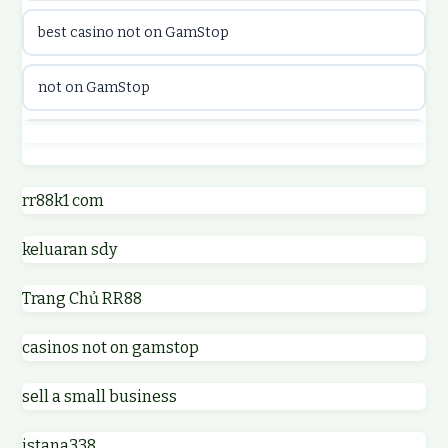
best casino not on GamStop
online casinos
not on GamStop
online casinos
best casino not on GamStop
online casino
online casinos not on GamStop
rr88k1 com
online casino
keluaran sdy
non GamStop casino UK
parhaat uudet kasinot
Trang Chủ RR88
non GamStop casinos
meilleur casino en ligne
casinos not on gamstop
non GamStop casino UK
online casino zonder cruks
sell a small business
online casinos not on GamStop
online casino zonder cruks
istana338