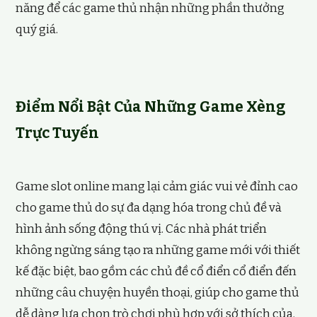
năng để các game thủ nhận những phần thưởng
quý giá.
Điểm Nổi Bật Của Những Game Xèng
Trực Tuyến
Game slot online mang lại cảm giác vui vẻ đỉnh cao
cho game thủ do sự đa dạng hóa trong chủ đề và
hình ảnh sống động thú vị. Các nhà phát triển
không ngừng sáng tạo ra những game mới với thiết
kế đặc biệt, bao gồm các chủ đề cổ điển cổ điển đến
những câu chuyện huyền thoại, giúp cho game thủ
dễ dàng lựa chọn trò chơi phù hợp với sở thích của.