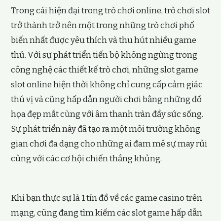
Trong cái hiện đại trong trò chơi online, trò chơi slot
trở thành trở nên một trong những trò chơi phổ
biến nhất được yêu thích và thu hút nhiều game
thủ. Với sự phát triển tiến bộ không ngừng trong
công nghệ các thiết kế trò chơi, những slot game
slot online hiện thời không chỉ cung cấp cảm giác
thú vị và cũng hấp dẫn người chơi bằng những đồ
họa đẹp mắt cùng với âm thanh tràn đầy sức sống.
Sự phát triển này đã tạo ra một môi trường không
gian chơi đa dạng cho những ai đam mê sự may rủi
cùng với các cơ hội chiến thắng khủng.
Khi bạn thực sự là 1 tín đồ về các game casino trên
mạng, cũng đang tìm kiếm các slot game hấp dẫn