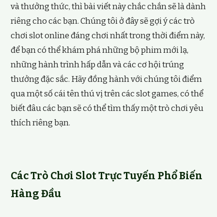
và thưởng thức, thì bài viết này chắc chắn sẽ là dành
riêng cho các bạn. Chúng tôi ở đây sẽ gợi ý các trò
chơi slot online đáng chơi nhất trong thời điểm này,
để bạn có thể khám phá những bộ phim mới lạ,
những hành trình hấp dẫn và các cơ hội trúng
thưởng đặc sắc. Hãy đồng hành với chúng tôi điểm
qua một số cái tên thú vị trên các slot games, có thể
biết đâu các bạn sẽ có thể tìm thấy một trò chơi yêu
thích riêng bạn.
Các Trò Chơi Slot Trực Tuyến Phổ Biến
Hàng Đầu